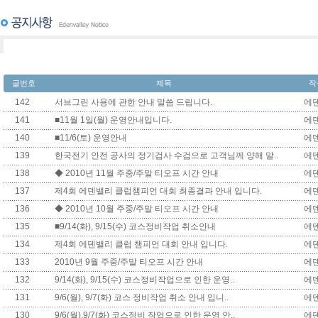
글번호
제목
작
142
서브그린 사용에 관한 안내 말씀 드립니다.
에
141
■11월 1일(월) 운영안내입니다.
에
140
■11/6(토) 운영안내
에
139
한국전기 안전 공사의 정기검사 수검으로 고객님께 양해 말..
에
138
◆ 2010년 11월 주중/주말 티오프 시간 안내
에
137
제4회 에덴밸리 클럽챔피언 대회 최종결과 안내 입니다.
에
136
◆ 2010년 10월 주중/주말 티오프 시간 안내
에
135
■9/14(화), 9/15(수) 코스정비작업 취소안내
에
134
제4회 에덴밸리 클럽 챔피언 대회 안내 입니다.
에
133
2010년 9월 주중/주말 티오프 시간 안내
에
132
9/14(화), 9/15(수) 코스정비작업으로 인한 운영..
에
131
9/6(월), 9/7(화) 코스 정비작업 취소 안내 입니..
에
130
9/6(월),9/7(화) 코스정비 작업으로 인한 운영 안..
에