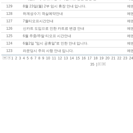
129
8월 23일(월) 2부 임시 휴장 안내 입니다.
에
128
하계성수기 객실예약안내
에
127
7월티오프시간안내
에
126
신카트 도입으로 인한 카트료 변경 안내
에
125
6월 주중/주말 티오프 시간안내
에
124
6월2일 "임시 공휴일"로 인한 안내 입니다.
에
123
라운딩시 주의 사항 안내 입니다.
에
1
2
3
4
5
6
7
8
9
10
11
12
13
14
15
16
17
18
19
20
21
22
23
2
35
]