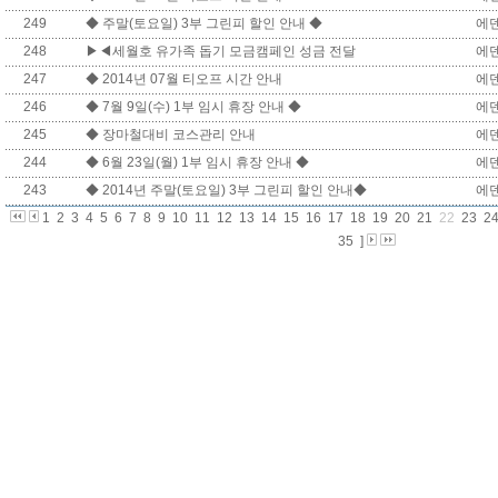
249
◆ 주말(토요일) 3부 그린피 할인 안내 ◆
에
248
▶◀세월호 유가족 돕기 모금캠페인 성금 전달
에
247
◆ 2014년 07월 티오프 시간 안내
에
246
◆ 7월 9일(수) 1부 임시 휴장 안내 ◆
에
245
◆ 장마철대비 코스관리 안내
에
244
◆ 6월 23일(월) 1부 임시 휴장 안내 ◆
에
243
◆ 2014년 주말(토요일) 3부 그린피 할인 안내◆
에
1
2
3
4
5
6
7
8
9
10
11
12
13
14
15
16
17
18
19
20
21
22
23
2
35
]