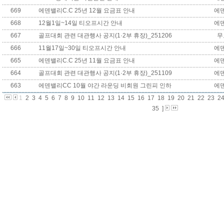
669
에덴밸리C.C 25년 12월 요금표 안내
에
668
12월1일~14일 티오프시간 안내
에
667
골프대회 관련 대관행사 공지(1·2부 휴장)_251206
무
666
11월17일~30일 티오프시간 안내
에
665
에덴밸리C.C 25년 11월 요금표 안내
에
664
골프대회 관련 대관행사 공지(1·2부 휴장)_251109
에
663
에덴밸리CC 10월 야간 라운딩 비회원 그린피 인하
에
1
2
3
4
5
6
7
8
9
10
11
12
13
14
15
16
17
18
19
20
21
22
23
2
35
]