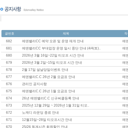
글번호
제목
작
682
에덴밸리CC 예약 오픈 및 운영 재개 안내
에
681
에덴밸리CC 부대업장 운영 일시 중단 안내 (4/4(토)..
에
680
2026년 3월 16일~22일 티오프 시간 안내
에
679
2026년 3월 2일~15일 티오프 시간 안내
에
678
2월 17일 설날당일이벤트 안내
에
677
에덴밸리C.C 26년 2월 요금표 안내
에
676
관리인 공지사항
에
675
에덴밸리C.C 26년 1월 요금표 안내
에
674
26년 에덴밸리C.C 신규써클등록 안내
에
673
2025년 12월 29일 ~ 2026년 1월 31일 티오..
에
672
노캐디 라운딩 종료 안내
에
671
12월15일~28일 티오프시간 안내
에
670
25/26 동계시즌 회원할인 안내
에